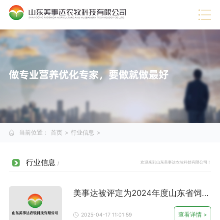
热门推荐
·
企业视频
·
行业信息
·
蛋禽料
·
技术服务
·
展望未来
·
公司动态
·
猪料
·
美事达成功通过DCMM认证，引领数据管理新时代
查
·
企业荣誉
·
肉牛料
看
·
企业文化
·
肉羊料
详
情
·
公司介绍
·
奶牛料
>
·
喜报！美事达上榜“中国农村专业技术协会科技小院”
查
看
详
情
>
·
美事达被评定为2024年度山东省饲料生产企业A级企业
查
看
详
情
>
当前位置：
首页
>
行业信息
>
行业信息
欢迎来到山东美事达农牧科技有限公司！
/
美事达被评定为2024年度山东省饲料
生产企业A级企业
查看详情 >
2025-04-17 11:01:59