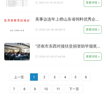
查看详情 >
2021-01-12 10:23:27
美事达连年上榜山东省饲料优秀企业
（A级）
查看详情 >
2020-04-28 08:59:12
“济南市东西对接扶贫捐资助学颁奖大
会暨农业产业政策解读座谈会 及济南
市饲料协会常务理事会”圆满结束
查看详情 >
2020-01-05 07:44:39
上一页
1
2
3
4
5
6
7
8
9
10
11
下一页