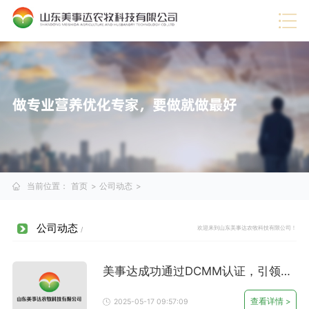
热门推荐
·
企业视频
·
行业信息
·
蛋禽料
·
技术服务
·
展望未来
·
公司动态
·
猪料
·
美事达成功通过DCMM认证，引领数据管理新时代
查
·
企业荣誉
·
肉牛料
看
·
企业文化
·
肉羊料
详
情
·
公司介绍
·
奶牛料
>
·
喜报！美事达上榜“中国农村专业技术协会科技小院”
查
看
详
情
>
·
美事达被评定为2024年度山东省饲料生产企业A级企业
查
看
详
情
>
当前位置：
首页
>
公司动态
>
公司动态
欢迎来到山东美事达农牧科技有限公司！
/
美事达成功通过DCMM认证，引领数
据管理新时代
查看详情 >
2025-05-17 09:57:09